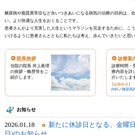
糖尿病や脂質異常症など永いつきあいになる病気の治療の目的は、
い、より快適な人生をおくることです。
患者さんがより充実した人生というマラソンを完走するために、こ
いけるように患者さんとともに私たちは考え、歩んでいきたいと思
院長挨拶
診療案
当院の院長 井上眞理
診療時間・
の挨拶・略歴等をご
療内容を詳
紹介します。
介いたしま
【診療科目】
内科
／
糖尿病
お知らせ
2026.01.18
新たに休診日となる、金曜日(
日)のお知らせ